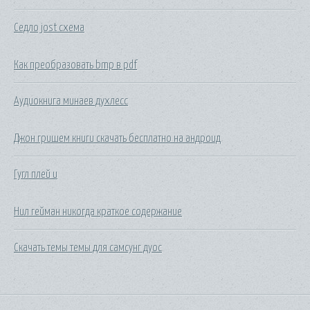
Седло jost схема
Как преобразовать bmp в pdf
Аудиокнига минаев духлесс
Джон гришем книги скачать бесплатно на андроид
Гугл плей и
Нил гейман никогда краткое содержание
Скачать темы темы для самсунг дуос