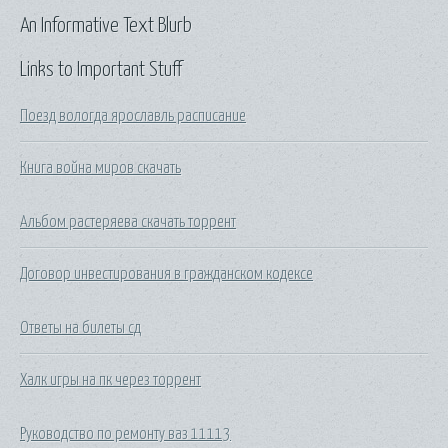
An Informative Text Blurb
Links to Important Stuff
Поезд вологда ярославль расписание
Книга война миров скачать
Альбом растеряева скачать торрент
Договор инвестирования в гражданском кодексе
Ответы на билеты сд
Халк игры на пк через торрент
Руководство по ремонту ваз 11113