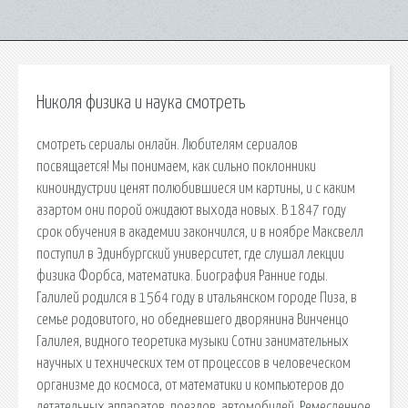
Николя физика и наука смотреть
cмотреть сериалы онлайн. Любителям сериалов
посвящается! Мы понимаем, как сильно поклонники
киноиндустрии ценят полюбившиеся им картины, и с каким
азартом они порой ожидают выхода новых. В 1847 году
срок обучения в академии закончился, и в ноябре Максвелл
поступил в Эдинбургский университет, где слушал лекции
физика Форбса, математика. Биография Ранние годы.
Галилей родился в 1564 году в итальянском городе Пиза, в
семье родовитого, но обедневшего дворянина Винченцо
Галилея, видного теоретика музыки Сотни занимательных
научных и технических тем от процессов в человеческом
организме до космоса, от математики и компьютеров до
летательных аппаратов, поездов, автомобилей. Ремесленное