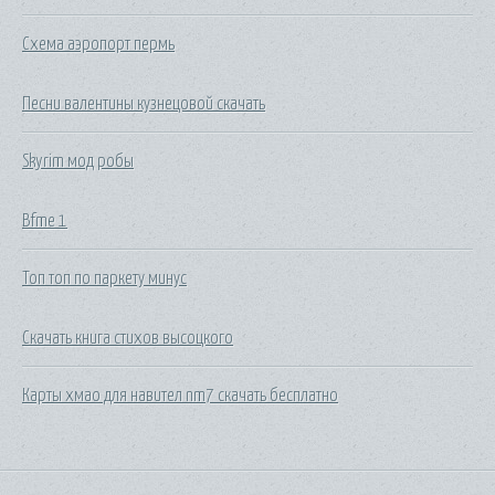
Схема аэропорт пермь
Песни валентины кузнецовой скачать
Skyrim мод робы
Bfme 1
Топ топ по паркету минус
Скачать книга стихов высоцкого
Карты хмао для навител nm7 скачать бесплатно