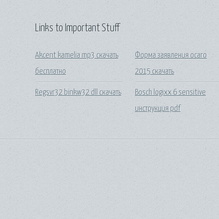
Links to Important Stuff
Akcent kamelia mp3 скачать
Форма заявления осаго
бесплатно
2015 скачать
Regsvr32 binkw32 dll скачать
Bosch logixx 6 sensitive
инструкция pdf