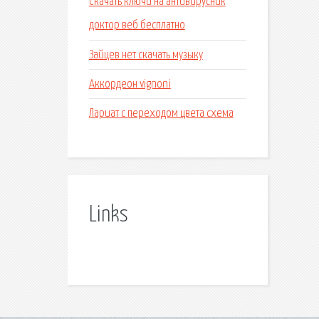
Скачать ключи на антивирусник
доктор веб бесплатно
Зайцев нет скачать музыку
Аккордеон vignoni
Лариат с переходом цвета схема
Links