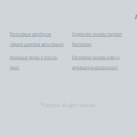
A
Расписание автобусов
Группа мгк скачать торрент
самара шентала автостанция
бесплатно
Хорошие песни о россии
Бесплатно скачать ключ к
текст
антивируса касперского
© Untitled. All rights reserved.