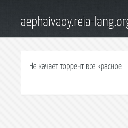
aephaivaoy.reia-lang.or
Не качает торрент все красное