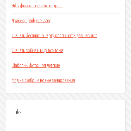
Hdtv фильмы скачать торрент
Драйвер philips 227eq
Скачать бесплатно карту россии nm3 для навител
Скачать война и мир все тома
Шаблоны фотошоп детские
Мод на скайрим новые зачарования
Links