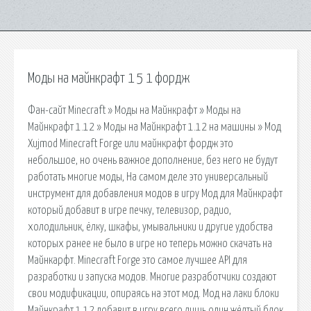
Моды на майнкрафт 1 5 1 фордж
Фан-сайт Minecraft » Моды на Майнкрафт » Моды на
Майнкрафт 1.12 » Моды на Майнкрафт 1.12 на машины » Мод
Xujmod Minecraft Forge или майнкрафт фордж это
небольшое, но очень важное дополнение, без него не будут
работать многие моды, На самом деле это универсальный
инструмент для добавления модов в игру Мод для Майнкрафт
который добавит в игре печку, телевизор, радио,
холодильник, ёлку, шкафы, умывальники и другие удобства
которых ранее не было в игре но теперь можно скачать на
Майнкарфт. Minecraft Forge это самое лучшее API для
разработки и запуска модов. Многие разработчики создают
свои модификации, опираясь на этот мод. Мод на лаки блоки
Майнкрафт 1.12 добавит в игру всего лишь один жёлтый блок