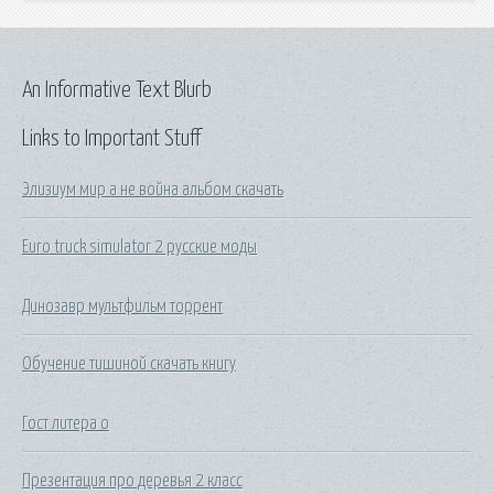
An Informative Text Blurb
Links to Important Stuff
Элизиум мир а не война альбом скачать
Euro truck simulator 2 русские моды
Динозавр мультфильм торрент
Обучение тишиной скачать книгу
Гост литера о
Презентация про деревья 2 класс