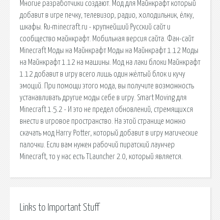
Многие разработчики создают. Мод для Майнкрафт который
добавит в игре печку, телевизор, радио, холодильник, ёлку,
шкафы. Ru-minecraft.ru - крупнейший Русский сайт и
сообщество майнкрафт. Мобильная версия сайта. Фан-сайт
Minecraft Моды на Майнкрафт Моды на Майнкрафт 1.12 Моды
на Майнкрафт 1.12 на машины. Мод на лаки блоки Майнкрафт
1.12 добавит в игру всего лишь один жёлтый блок и кучу
эмоций. При помощи этого мода, вы получите возможность
устанавливать другие моды себе в игру. Smart Moving для
Minecraft 1.5.2 - И это не предел обновлений, стремящихся
внести в игровое пространство. На этой странице можно
скачать мод Harry Potter, который добавит в игру магические
палочки. Если вам нужен рабочий пиратский лаунчер
Minecraft, то у нас есть TLauncher 2.0, который является.
Links to Important Stuff