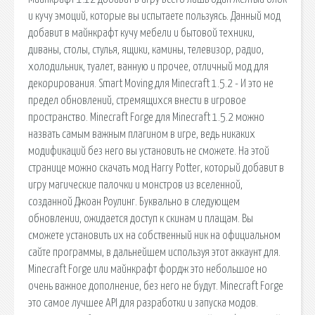
и кучу эмоций, которые вы испытаете пользуясь. Данный мод
добавит в майнкрафт кучу мебели и бытовой техники,
диваны, столы, стулья, ящики, камины, телевизор, радио,
холодильник, туалет, ванную и прочее, отличный мод для
декорирования. Smart Moving для Minecraft 1.5.2 - И это не
предел обновлений, стремящихся внести в игровое
пространство. Minecraft Forge для Minecraft 1.5.2 можно
назвать самым важным плагином в игре, ведь никаких
модификаций без него вы установить не сможете. На этой
странице можно скачать мод Harry Potter, который добавит в
игру магические палочки и монстров из вселенной,
созданной Джоан Роулинг. Буквально в следующем
обновлении, ожидается доступ к скинам и плащам. Вы
сможете установить их на собственный ник на официальном
сайте программы, в дальнейшем используя этот аккаунт для.
Minecraft Forge или майнкрафт фордж это небольшое но
очень важное дополнение, без него не будут. Minecraft Forge
это самое лучшее API для разработки и запуска модов.