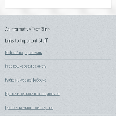
An Informative Text Blurb
Links to Important Stuff
Мафия 2 на psp скачать
Игра кошка радуга скачать
Рыбка минусовка фабрика
Музыка минусовка из кинофильмов
Гдз по англ мови 6 клас карпюк