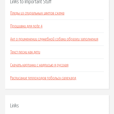
Links to Important Stuff
Пледы из спиральных цветов схема
Прошивки для note 4
Акт о применении служебной собаки образец заполнения
Текст песни как дети
Скачать картинки с надписью я русская
Расписание теплоходов тобольск салехард
Links