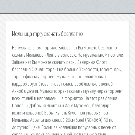
Мельница mp3 скачать бесплатно
На музыкальном портале Зайцев.нет Вы можете бесплатно
скачать Мельница - Лента в волосах. На музыкальном портале
Зайцев.нет Вы можете скачать песни Северныя Флота
бесплатно Скачать торент на большой скорости, торент игры,
торент фильмы, торрент музыка, книги. Талантливый
кардиохирург Стивен живет счастливой жизнью с женой
Анной и двумя. Музыка торрент скачать музыку через торрент
всех стилей и направлений в форматох На этот раз Алеша
Попович, Добрыня Никитич и Илья Муромец, благодаря
козням коварной Бабы. Купить Кухонная утварь Emsa
Мельница Accenta для специй 20см Steel (504669) 50 по
доступной цене. Большая коллекция популярных песен от
середины xx века до наших дней. Ноты с аккордами.