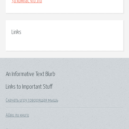
3d компас что это
Links
An Informative Text Blurb
Links to Important Stuff
Скачать игру говорящая мышь
Айви ли книги