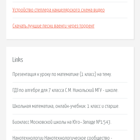
Устройство степлера канцелярского схема видео
Скачать лучшие песни ваенги через торрент
Links
Презентация к уроку по математике (1 класс) на тему.
ГДЗ по алгебре для 7 класса С.М. Никольский МГУ - школе.
Школьная математика, онлайн-учебник: 1 класс и старше.
Биокласс Московской школы на Юго–Западе №1543.
Нанотехнологии Нанотехнологическое сообщество -