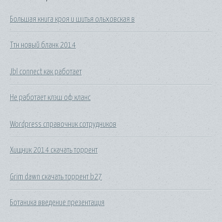
Большая книга кроя и шитья ольховская в
Ттн новый бланк 2014
Jbl connect как работает
Не работает клэш оф кланс
Wordpress справочник сотрудников
Хищник 2014 скачать торрент
Grim dawn скачать торрент b27
Ботаника введение презентация