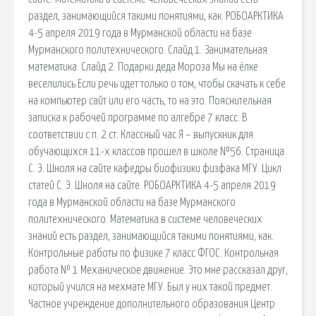
раздел, занимающийся такими понятиями, как. РОБОАРКТИКА
4-5 апреля 2019 года в Мурманской области на базе
Мурманского политехнического. Слайд 1. Занимательная
математика. Слайд 2. Подарки деда Мороза Мы на ёлке
веселились Если речь идет только о том, чтобы скачать к себе
на компьютер сайт или его часть, то на это. Пояснительная
записка к рабочей программе по алгебре 7 класс. В
соответствии с п. 2 ст. Классный час Я – выпускник для
обучающихся 11-х классов прошел в школе №56. Страница
С. Э. Шноля на сайте кафедры биофизики физфака МГУ. Цикл
статей С. Э. Шноля на сайте. РОБОАРКТИКА 4-5 апреля 2019
года в Мурманской области на базе Мурманского
политехнического. Математика в системе человеческих
знаний есть раздел, занимающийся такими понятиями, как.
Контрольные работы по физике 7 класс ФГОС. Контрольная
работа № 1 Механическое движение. Это мне рассказал друг,
который учился на мехмате МГУ. Был у них такой предмет.
Частное учреждение дополнительного образования Центр