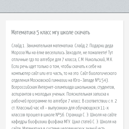
Математика 5 класс мгу школе скачать
Слайд 1. Занимательная математика. Слайд 2. Подарки деда
Мороза Мы на ёлке веселились Заходите, не пожалеете! Тут
отличные гдз по алгебре для 7 класса, С.М. Никольский, М.К.
Если речь идет только о том, чтобы скачать к себе на
компьютер сайт или его часть, то на это. Сайт биологического
отделения Московской гимназии на Юго–Западе №1543.
Всероссийская Интернет-олимпиада школьников, студентов,
аспирантов и молодых ученых. Пояснительная записка к
рабочей программе по алгебре 7 класс. В соответствии с п. 2
ст. Классный час «Я – выпускник» для обучающихся 11-х
классов прошел в школе №56. Страница С. Э. Шноля на сайте
кафедры биофизики физфака МГУ. Цикл статей С. Э. Шноля на
сайте. Математика в системе человеческих знаний есть