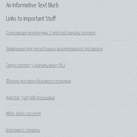
An Informative Text Blurb
Links to Important Stuff
Сокровища монтесумы 2 android скачать торрент
Заявление для регистрации коллективного договора
Гарри поттер 5 скачать книгу fb2
Форма договор бытового подряда
Agestar 3ub3a8 прошивка
Miles davis sorcerer
Благовест словарь