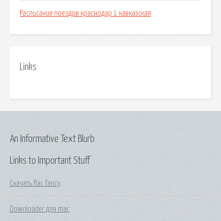
Расписание поездов краснодар 1 кавказская
Links
An Informative Text Blurb
Links to Important Stuff
Скачать flac fancy
Downloader для mac