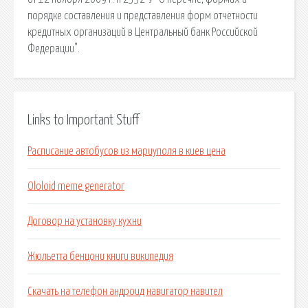
порядке составления и представления форм отчетности
кредитных организаций в Центральный банк Российской
Федерации".
Links to Important Stuff
Расписание автобусов из мариуполя в киев цена
Ololoid meme generator
Договор на установку кухни
Жюльетта бенцони книги википедия
Скачать на телефон андроид навигатор навител