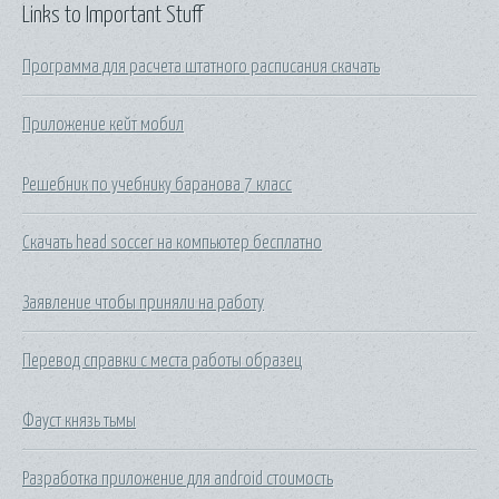
Links to Important Stuff
Программа для расчета штатного расписания скачать
Приложение кейт мобил
Решебник по учебнику баранова 7 класс
Скачать head soccer на компьютер бесплатно
Заявление чтобы приняли на работу
Перевод справки с места работы образец
Фауст князь тьмы
Разработка приложение для android стоимость