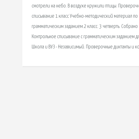
смотрели на небо. В воздухе кружили птицы. Проверочн
списывание 1 класс Учебно-методический материал по р
грамматическим заданием.2 класс. 3 четверть. Собрано
Контрольное списывание с грамматическим заданием для 
Школа и ВУЗ - Независимый. Проверочные диктанты и ко