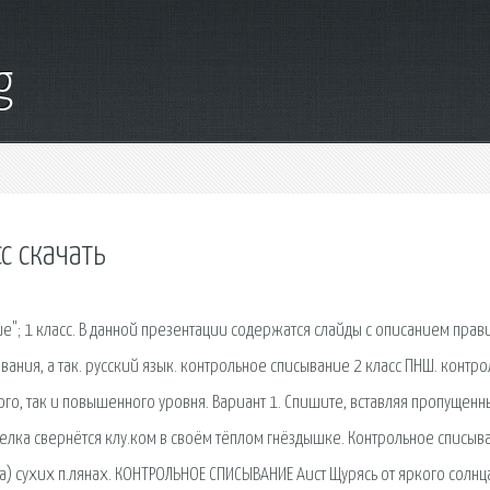
g
с скачать
е"; 1 класс. В данной презентации содержатся слайды с описанием прав
вания, а так. русский язык. контрольное списывание 2 класс ПНШ. контр
го, так и повышенного уровня. Вариант 1. Спишите, вставляя пропущенн
ой белка свернётся клу.ком в своём тёплом гнёздышке. Контрольное списыв
 (На) сухих п.лянах. КОНТРОЛЬНОЕ СПИСЫВАНИЕ Аист Щурясь от яркого солнц