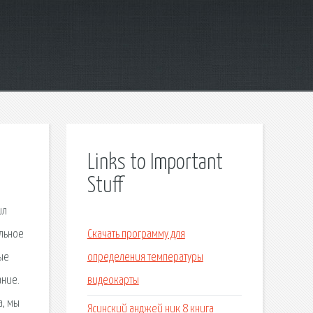
Links to Important
Stuff
ил
ольное
Скачать программу для
ые
определения температуры
ание.
видеокарты
а, мы
Ясинский анджей ник 8 книга