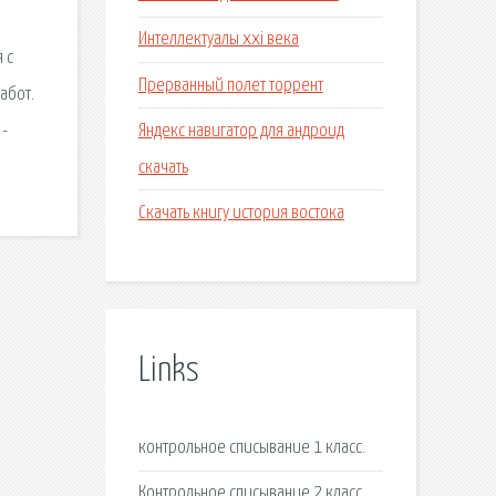
Интеллектуалы xxi века
 с
Прерванный полет торрент
абот.
Яндекс навигатор для андроид
 -
скачать
Скачать книгу история востока
Links
контрольное списывание 1 класс.
Контрольное списывание.2 класс.