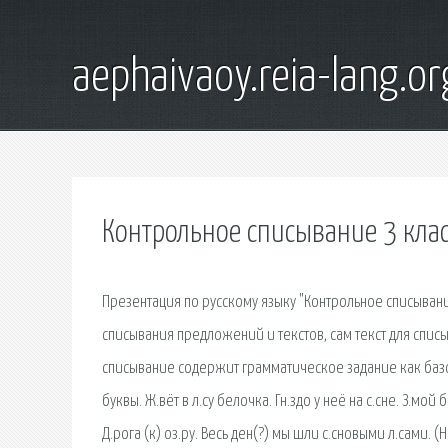
aephaivaoy.reia-lang.or
Контрольное списывание 3 клас
Презентация по русскому языку "Контрольное списывани
списывания предложений и текстов, сам текст для списы
списывание содержит грамматическое задание как базо
буквы. Ж.вёт в л.су белочка. Гн.здо у неё на с.сне. З.м
Д.рога (к) оз.ру. Весь ден(?) мы шли с.сновыми л.сами.