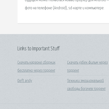
будущем может появиться новый браузер для Android —
фото на телефоне (Android), sd-карте и компьютере.
Links to Important Stuff
Скачать караоке сборник
Скачать узбек фильм через
бесплатно через торрент
торрент
Deft andy
Техники эмоциональной
свободы богачев торрент