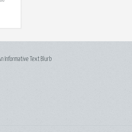
нии
n Informative Text Blurb