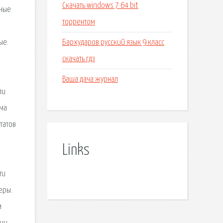
Скачать windows 7 64 bit
вные
торрентом
Бархударов русский язык 9 класс
ые.
скачать гдз
Ваша дача журнал
ли
ема
татов
Links
ти
еры.
м