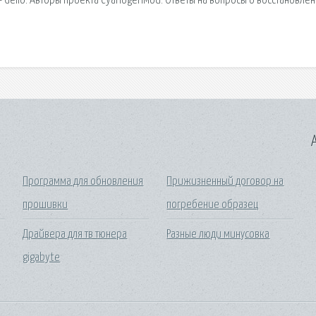
 Gello. Авторы проекта CyanogenMod. Ответы на вопросы о восстановле
A
Программа для обновления
Прижизненный договор на
прошивки
погребение образец
Драйвера для тв тюнера
Разные люди минусовка
gigabyte