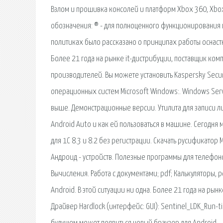
Взлом и прошивка консолей и платформ Xbox 360, Xbox One
обозначения: ® - для полноценного функционирования
политиках было рассказано о принципах работы оснаст
Более 21 года на рынке it-дистрибуции, поставщик ко
производителей. Вы можете установить Kaspersky Secu
операционных систем Microsoft Windows:. Windows Serv
выше. Демонстрационные версии. Утилита для записи лиц
Android Auto и как ей пользоваться в машине. Сегодня 
для 1С 8.3 и 8.2 без регистрации. Скачать русификатор
Андроид - устройств. Полезные программы для телефоно
Вычисления. Работа с документами; pdf; Калькуляторы, 
Android. В этой ситуации ни одна. Более 21 года на ры
Драйвер Hardlock (интерфейс: GUI): Sentinel_LDK_Run-