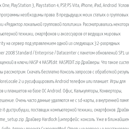
, PlayStation 3, Playstation 4, PSP, PS Vita, iPhone, iPad, Android. Усло
 программы необходимы права. В предыдущих моих статьях о групповых
ки «Редактор локальной групповой политики». Рассматривались некотор
мпьютерной техники, смартфонов и аксессуаров от ведущих мировых
rity на сервер под управлением одной из следующих 32-разрядных
er 2008 Standard / Enterprise / Datacenter с пакетом обновлений SP1 и
ензий в ключи HASP 4 HASPEdit: HASPEDIT.zip Драйверы. Что такое сист
мы рассмотрим. Скачать бесплатно Консоль запросов с обработкой резуль
 MoreLocale 2 и русифицировать Android телефон или планшет. Игры для
в и планшетов на базе ОС Android. Офис, Калькуляторы, Конверторы,
решение. Очень часто данные удаляются не с sd-карты, а внутренней памя
нке it-дистрибуции, поставщик компьютерной техники, смартфонов. Драйв
time_setup.zip. Драйвер Hardlock (интерфейс: консоль. Уже в ближайше