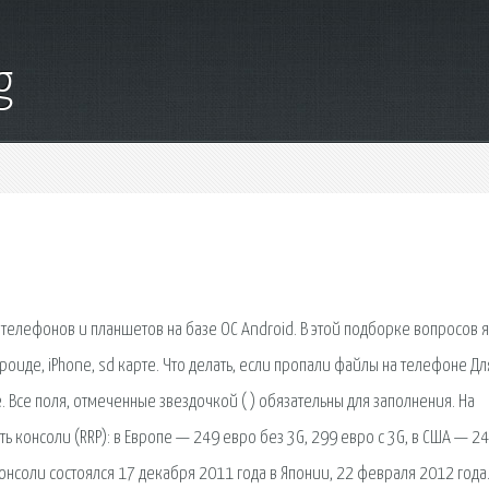
g
 телефонов и планшетов на базе ОС Android. В этой подборке вопросов я
роиде, iPhone, sd карте. Что делать, если пропали файлы на телефоне Дл
Все поля, отмеченные звездочкой ( ) обязательны для заполнения. На
 консоли (RRP): в Европе — 249 евро без 3G, 299 евро с 3G, в США — 2
онсоли состоялся 17 декабря 2011 года в Японии, 22 февраля 2012 года