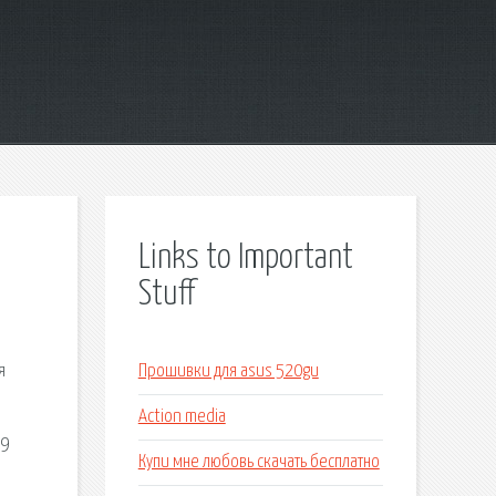
Links to Important
Stuff
я
Прошивки для asus 520gu
Action media
49
Купи мне любовь скачать бесплатно
.