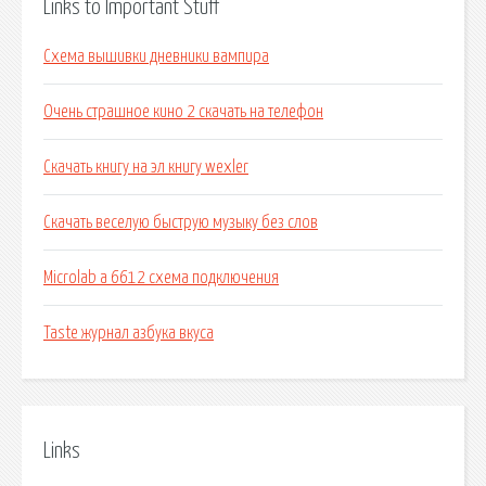
Links to Important Stuff
Схема вышивки дневники вампира
Очень страшное кино 2 скачать на телефон
Скачать книгу на эл книгу wexler
Скачать веселую быструю музыку без слов
Microlab a 6612 схема подключения
Taste журнал азбука вкуса
Links