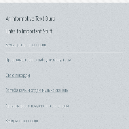
An Informative Text Blurb
Links to Important Stuff
Белые розы текст песни
Проводы любви кикабидзе минусовка
Стою аккорды
За тебя калым отдам музыка скачать
Скачать песню краденое солнце таня
Кендра текст песни