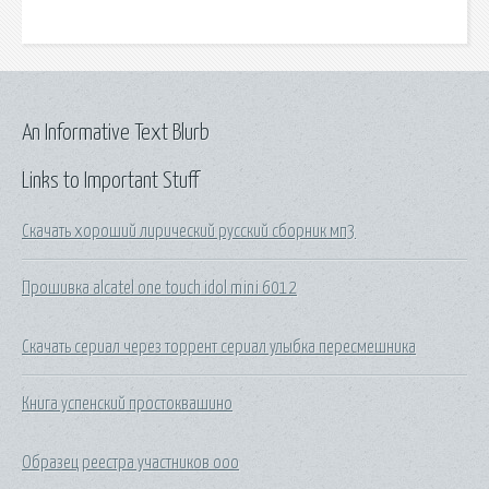
An Informative Text Blurb
Links to Important Stuff
Скачать хороший лирический русский сборник мп3
Прошивка alcatel one touch idol mini 6012
Скачать сериал через торрент сериал улыбка пересмешника
Книга успенский простоквашино
Образец реестра участников ооо