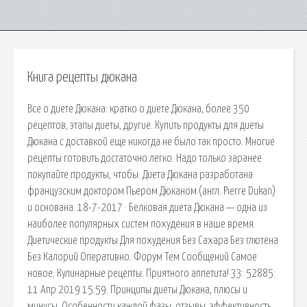
Книга рецепты дюкана
Все о диете Дюкана: кратко о диете Дюкана, более 350
рецептов, этапы диеты, другие. Купить продукты для диеты
Дюкана с доставкой еще никогда не было так просто. Многие
рецепты готовить достаточно легко. Надо только заранее
покупайте продукты, чтобы. Диета Дюкана разработана
французским доктором Пьером Дюканом (англ. Pierre Dukan)
и основана. 18-7-2017 · Белковая диета Дюкана — одна из
наиболее популярных систем похудения в наше время.
Диетические продукты Для похудения Без Сахара Без глютена
Без Калорий Оперативно. Форум Тем Сообщений Самое
новое; Кулинарные рецепты: Приятного аппетита! 33: 52885:
11 Апр 2019 15:59. Принципы диеты Дюкана, плюсы и
минусы. Особенности каждой фазы, отзывы, эффективность