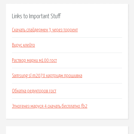
Links to Important Stuff
Скачать спайдермен 3 через торрент
Вирус клейто
Раствор марки м100 гост
Samsung sl m2070 картридж прошивка
Обкатка редукторов гост
Этногенез маруся 4 скачать бесплатно fb2