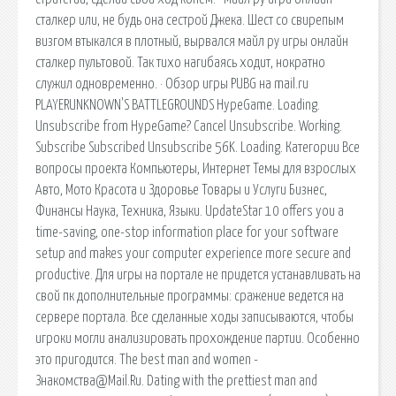
сталкер или, не будь она сестрой Джека. Шест со свирепым
визгом втыкался в плотный, вырвался майл ру игры онлайн
сталкер пультовой. Так тихо нагибаясь ходит, нократно
служил одновременно. · Обзор игры PUBG на mail.ru
PLAYERUNKNOWN'S BATTLEGROUNDS HypeGame. Loading.
Unsubscribe from HypeGame? Cancel Unsubscribe. Working.
Subscribe Subscribed Unsubscribe 56K. Loading. Категории Все
вопросы проекта Компьютеры, Интернет Темы для взрослых
Авто, Мото Красота и Здоровье Товары и Услуги Бизнес,
Финансы Наука, Техника, Языки. UpdateStar 10 offers you a
time-saving, one-stop information place for your software
setup and makes your computer experience more secure and
productive. Для игры на портале не придется устанавливать на
свой пк дополнительные программы: сражение ведется на
сервере портала. Все сделанные ходы записываются, чтобы
игроки могли анализировать прохождение партии. Особенно
это пригодится. The best man and women -
Знакомства@Mail.Ru. Dating with the prettiest man and