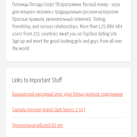
Питомцы Погода Спорт ТВ программа. Русский покер - игра
для четырех человек с традиционным русским колоритом.
Простые правила, увлекательный геймплей. ️ Dating,
friendship, and serious relationships. More than 125 880 484
users from 231 countries await you on Topface dating site.
Sign up and meet the good-looking girls and guys from all over
the world.
Links to Important Stuff
Башкирский народный эпос урал батыр краткое содержание
Скачать торрент grand slam tennis 2 ps3
Презентация юбилей 60 лет