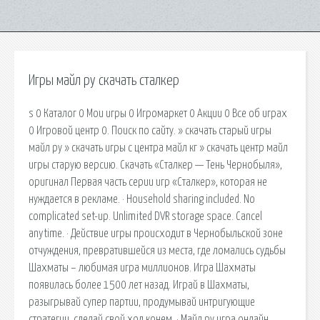
Игры майл ру скачать сталкер
s 0 Каталог 0 Мои игры 0 Игромаркет 0 Акции 0 Все об играх
0 Игровой центр 0. Поиск по сайту. » скачать старый игры
майл ру » скачать игры с центра майл кг » скачать центр майл
игры старую версию. Скачать «Сталкер — Тень Чернобыля»,
оригинал Первая часть серии игр «Сталкер», которая не
нуждается в рекламе. · Household sharing included. No
complicated set-up. Unlimited DVR storage space. Cancel
anytime. · Действие игры происходит в Чернобыльской зоне
отчуждения, превратившейся из места, где ломались судьбы
Шахматы – любимая игра миллионов. Игра Шахматы
появилась более 1500 лет назад. Играй в Шахматы,
разыгрывай супер партии, продумывай интригующие
стратегии, сделай свой ход конем. · Майл ру игра онлайн