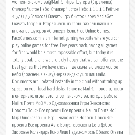
women- Знакомства@Mail.Ru. Игры. Шутеры (Стрелялки)
Сталкер Чистое Небо. Сталкер Чистое Небо 1 1 1 1 1 Рейтинг
4.57 (175 Голосов) Скачать игру быстро через MediaGet.
Скачать Торрент: Вторая часть из серии захватывающих
внимание шутеров «Сталкер». Если. Free Online Games.
PacoGames.com is an internet gaming website where you can
play online games for free. Few years back, having all games
for free would be almost impossible effort, but today it is
totally doable, and we are truly happy that we can offer you the
best games that we have chosen где скачать сталкер чистое
небо (пояснение внизу) через яндекс диск или майл.
Documents are updated instantly in the cloud without taking up
space on your local hard disks. Также на Mail.Ru: новости, поиск
в интернете, игры, авто, спорт, знакомства, погода, работа
Mail.ru Почта Мой Мир Одноклассники Игры Знакомства
Новости Поиск Все проекты Все проекты. Mail.ru Почта Мой
Мир Одноклассники Игры Знакомства Новости Поиск Все
проекты Все проекты Авто Бонус Гороскопы Дети Добро
Здоровье Календарь Кино Леди Недвижимость Облако Ответы