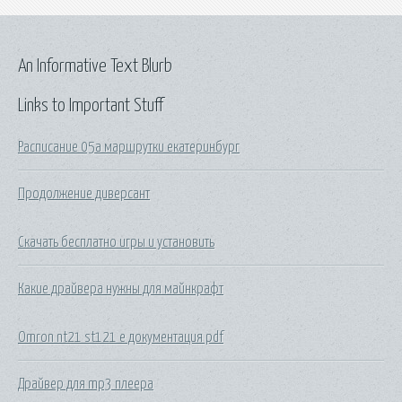
An Informative Text Blurb
Links to Important Stuff
Расписание 05а маршрутки екатеринбург
Продолжение диверсант
Скачать бесплатно игры и установить
Какие драйвера нужны для майнкрафт
Omron nt21 st121 e документация pdf
Драйвер для mp3 плеера