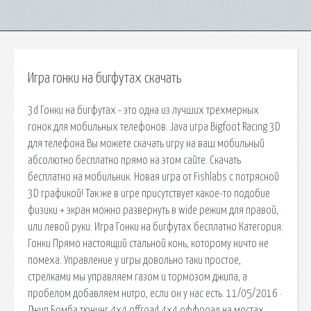
Игра гонки на бигфутах скачать
3d Гонки на бигфутах - это одна из лучших трехмерных
гонок для мобильных телефонов. Java игра Bigfoot Racing 3D
для телефона Вы можете скачать игру на ваш мобильный
абсолютно бесплатно прямо на этом сайте. Скачать
бесплатно на мобильник. Новая игра от Fishlabs с потрясной
3D графикой! Так же в игре присутствует какое-то подобие
физики + экран можно развернуть в wide режим для правой,
или левой руки. Игра Гонки на бигфутах бесплатно Категория:
Гонки Прямо настоящий стальной конь, которому ничто не
помеха. Управление у игры довольно таки простое,
стрелками мы управляем газом и тормозом джипа, а
пробелом добавляем нитро, если он у нас есть. 11/05/2016 ·
Джип Бомба тюнинг 4х4 offroad 4x4 оффроад на мостах