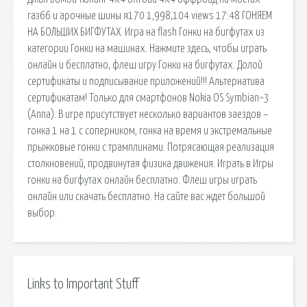
газ66 и арочные шины я170 1,998,104 views 17:48 ГОНЯЕМ
НА БОЛЬШИХ БИГФУТАХ. Игра на flash Гонки на бигфутах из
категории Гонки на машинах. Нажмите здесь, чтобы играть
онлайн и бесплатно, флеш игру Гонки на бигфутах. Долой
сертификаты и подписывание приложений!!! Альтернатива
сертификатам! Только для смартфонов Nokia OS Symbian^3
(Anna). В игре присутствует несколько вариантов заездов –
гонка 1 на 1 с соперником, гонка на время и экстремальные
прыжковые гонки с трамплинами. Потрясающая реализация
столкновений, продвинутая физика движения. Играть в Игры
гонки на бигфутах онлайн бесплатно. Флеш игры играть
онлайн или скачать бесплатно. На сайте вас ждет большой
выбор.
Links to Important Stuff