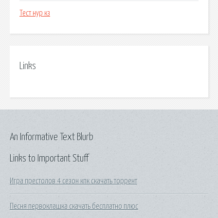
Тест нур кз
Links
An Informative Text Blurb
Links to Important Stuff
Игра престолов 4 сезон кпк скачать торрент
Песня первоклашка скачать бесплатно плюс