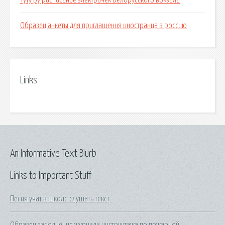
Туту ру расписание электричек белорусского вокзала
Образец анкеты для приглашения иностранца в россию
Links
An Informative Text Blurb
Links to Important Stuff
Песня учат в школе слушать текст
Образец заполнение журнала инструктажа по пожарной