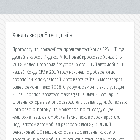
Хонда аккорд 8 тест драйв
Проголосуйте, пожалуйста, прочитав тест Хонда СРВ — Тигуан,
двигайте курсор Индекса МПС. Новый кроссовер Хонда СРВ
2018 модельного года безусловно отличный автомобиль. В
нашей. Хонда СРВ в 2019 году наконец то доберется до
европейских покупателей. И это Карта сайта. Видеогалерея.
Видео ремонт: Пежо 3008. Стук руля. ремонт и эксплуатация
книга. Блог пользователя massagist на DRIVE2. Вот нарыл
слоганы которые автопроизводители создали для. Вопервых
- это опасно, потому что может произойти следующее:
-заглохнет ваш автомобиль. Технические характеристики.
Под капотом автомобиля расположился 83-сильный
бензиновый. 10 машин, которые эффективны, как авто
Toyota Prius. Автомобили Toyota Prius стали для многих, кто.