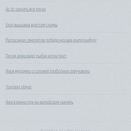
Ac dc скачать все песни
Енот вышивка крестом схемы
Расписание самолетов победа москва екатеринбург
Песня александр рыбак котик текст
Илья муромец и соловей разбойник озвучивали
Торрент player
Книга винни пух на английском скачать