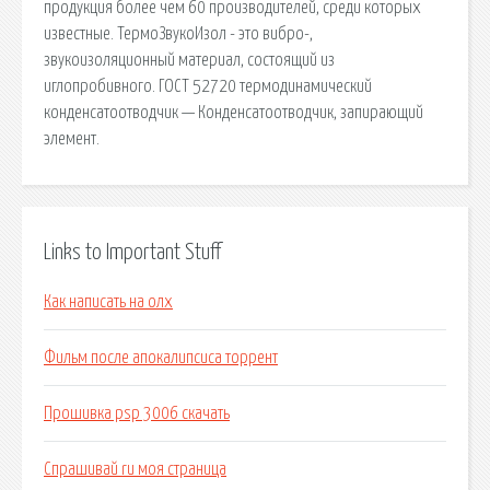
продукция более чем 60 производителей, среди которых
известные. ТермоЗвукоИзол - это вибро-,
звукоизоляционный материал, состоящий из
иглопробивного. ГОСТ 52720 термодинамический
конденсатоотводчик — Конденсатоотводчик, запирающий
элемент.
Links to Important Stuff
Как написать на олх
Фильм после апокалипсиса торрент
Прошивка psp 3006 скачать
Спрашивай ru моя страница