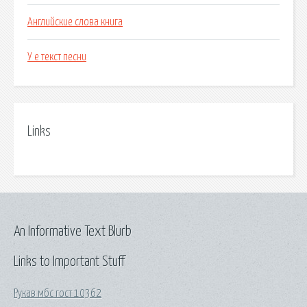
Английские слова книга
У е текст песни
Links
An Informative Text Blurb
Links to Important Stuff
Рукав мбс гост 10362