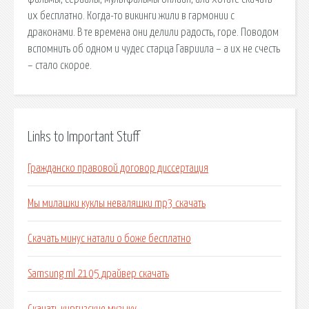
их бесплатно. Когда-то викинги жили в гармонии с
драконами. В те времена они делили радость, горе. Поводом
вспомнить об одном и чудес старца Гавриила – а их не счесть
– стало скорое.
Links to Important Stuff
Гражданско правовой договор диссертация
Мы милашки куклы неваляшки mp3 скачать
Скачать минус натали о боже бесплатно
Samsung ml 2105 драйвер скачать