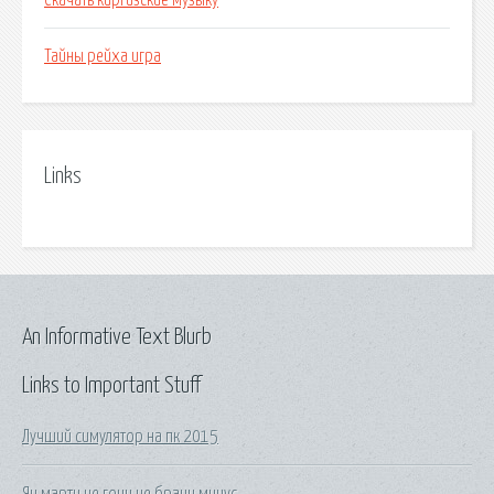
Скачать киргизские музыку
Тайны рейха игра
Links
An Informative Text Blurb
Links to Important Stuff
Лучший симулятор на пк 2015
Ян марти не гони не брани минус