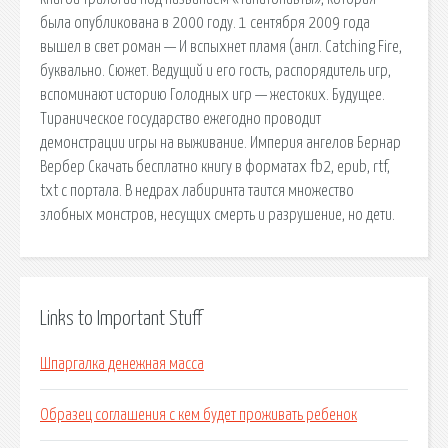
была опубликована в 2000 году. 1 сентября 2009 года
вышел в свет роман — И вспыхнет пламя (англ. Catching Fire,
буквально. Сюжет. Ведущий и его гость, распорядитель игр,
вспоминают историю Голодных игр — жестоких. Будущее.
Тираническое государство ежегодно проводит
демонстрации игры на выживание. Империя ангелов Бернар
Вербер Скачать бесплатно книгу в форматах fb2, epub, rtf,
txt с портала. В недрах лабиринта таится множество
злобных монстров, несущих смерть и разрушение, но дети.
Links to Important Stuff
Шпаргалка денежная масса
Образец соглашения с кем будет проживать ребенок