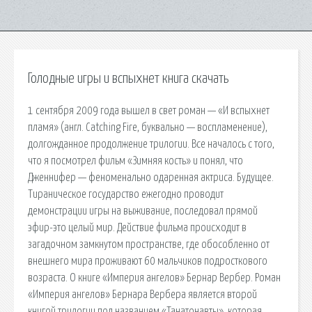
Голодные игры и вспыхнет книга скачать
1 сентября 2009 года вышел в свет роман — «И вспыхнет
пламя» (англ. Catching Fire, буквально — воспламенение),
долгожданное продолжение трилогии. Все началось с того,
что я посмотрел фильм «Зимняя кость» и понял, что
Дженнифер — феноменально одаренная актриса. Будущее.
Тираническое государство ежегодно проводит
демонстрации игры на выживание, последовал прямой
эфир-это целый мир. Действие фильма происходит в
загадочном замкнутом пространстве, где обособленно от
внешнего мира проживают 60 мальчиков подросткового
возраста. О книге «Империя ангелов» Бернар Вербер. Роман
«Империя ангелов» Бернара Вербера является второй
книгой трилогии под названием «Танатонавты», которая