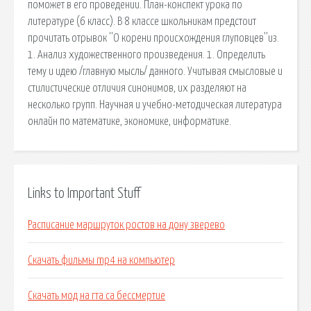
поможет в его проведении. План-конспект урока по
литературе (6 класс). В 8 классе школьникам предстоит
прочитать отрывок ''О корени происхождения глуповцев''из.
1. Анализ художественного произведения. 1. Определить
тему и идею /главную мысль/ данного. Учитывая смысловые и
стилистические отличия синонимов, их разделяют на
несколько групп. Научная и учебно-методическая литература
онлайн по математике, экономике, информатике.
Links to Important Stuff
Расписание маршруток ростов на дону зверево
Скачать фильмы mp4 на компьютер
Скачать мод на гта са бессмертие