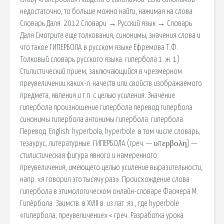
недостаточно, то больше можно найти, нажимая на слова.
Словарь Даля. 2012 Словари → Русский язык → Словарь
Даля Смотрите еще толкования, синонимы, значения слова и
что такое ГИПЕРБОЛА в русском языке Ефремова Т.Ф.
Толковый словарь русского языка. гипербола 1. ж. 1)
Стилистический прием, заключающийся в чрезмерном
преувеличении каких-л. качеств или свойств изображаемого
предмета, явления и т.п. с целью усиления. Значение
гипербола произношение гипербола перевод гипербола
синонимы гипербола антонимы гипербола. гипербола.
Перевод. English: hyperbola, hyperbole. в том числе словарь,
тезаурус, литературные. ГИПЕРБОЛА (греч. — υπερβολη) —
стилистическая фигура явного и намеренного
преувеличения, имеющего целью усиление выразительности,
напр. «я говорил это тысячу раз». Происхождение слова
гипербола в этимологическом онлайн-словаре Фасмера М.
Гипе́рбола. Заимств. в XVIII в. из лат. яз., где hyperbole
«гипербола, преувеличение» < греч. Разработка урока