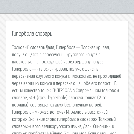
Гипербола словарь
Толковый словарь Даля; Гипербола — Плоская кривая,
получающаяся в пересечении кругового конуса с
плоскостью, не проходящей через вершину конуса
Гипербола — - плоская кривая, получающаяся в
пересечении кругового конуса с плоскостью, не проходящей
через вершину конуса и пересекающей обе его полости. Г.
есть множество точек. ГИПЕРБОЛА в Современном толковом
словаре, БСЭ: (греч. hyperbole) плоская кривая (2-го
порядка), состоящая из двух бесконечных ветвей.
Гипербола - множество точек М, разность расстояний
которых Значение слова гипербола в словарях Толковый
словарь живого великорусского языка, Даль. Синонимы к
слову «гипербола» Найдено 6 синонимов. Если синонимов