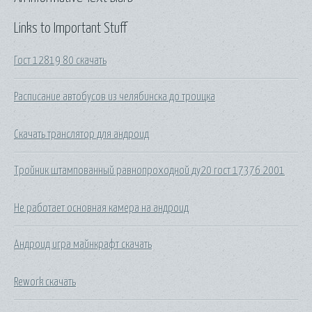
Links to Important Stuff
Гост 12819 80 скачать
Расписание автобусов из челябинска до троицка
Скачать транслятор для андроид
Тройник штампованный равнопроходной ду20 гост 17376 2001
Не работает основная камера на андроид
Андроид игра майнкрафт скачать
Rework скачать