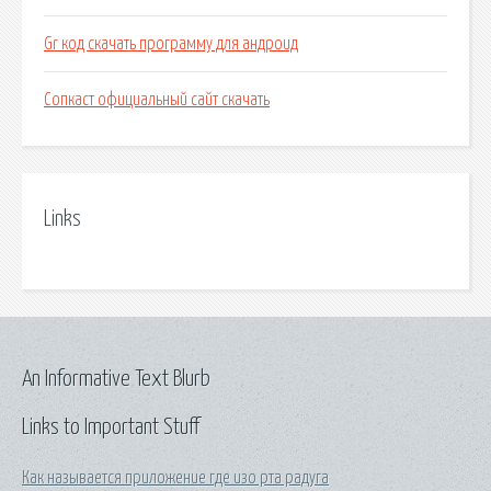
Gr код скачать программу для андроид
Сопкаст официальный сайт скачать
Links
An Informative Text Blurb
Links to Important Stuff
Как называется приложение где изо рта радуга