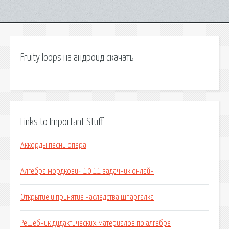
Fruity loops на андроид скачать
Links to Important Stuff
Аккорды песни опера
Алгебра мордкович 10 11 задачник онлайн
Открытие и принятие наследства шпаргалка
Решебник дидактических материалов по алгебре