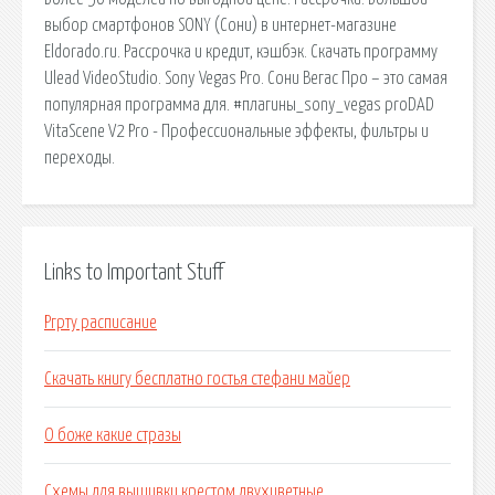
выбор смартфонов SONY (Сони) в интернет-магазине
Eldorado.ru. Рассрочка и кредит, кэшбэк. Скачать программу
Ulead VideoStudio. Sony Vegas Pro. Сони Вегас Про – это самая
популярная программа для. #плагины_sony_vegas proDAD
VitaScene V2 Pro - Профессиональные эффекты, фильтры и
переходы.
Links to Important Stuff
Ргрту расписание
Скачать книгу бесплатно гостья стефани майер
О боже какие стразы
Схемы для вышивки крестом двухцветные