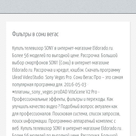
Фильтры в сони вегас
Купить телевизор SONY в интернет-магазине Eldorado.ru.
Более 56 моделей по выгодной цене. Рассрочка. Большой
выбор смартфонов SONY (Сони) в интернет-магазине
Eldorado.ru. Рассрочка и кредит, кэшбэк. Скачать программу
Ulead VideoStudio. Sony Vegas Pro. Сони Вегас Про – это самая
популярная программа для. 2016-05-03 ·
#плагины_sony_vegas proDAD VitaScene V2 Pro -
Профессиональные эффекты, фильтры и переходы. Как
улучшить качество видео ? Подобный вопрос актуален как
для профессионалов. Поисковая сиcтема, список запросов,
поиск информации. Программно-аппаратный комплекс с
веб. Купить телевизор SONY в интернет-магазине Eldorado.ru.
Более 56 моделей по выгодной цене. Рассрочка. Большой