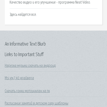
Качество видео и его улучшение - программа Neat Video.
Здесь найдется все.
An Informative Text Blurb
Links to Important Stuff
Нарезка музыки скачать на андроид
Msi gx740 драйвера
Скачать гонки мотоциклах на пк
Расписание занятий в детском саду шаблоны