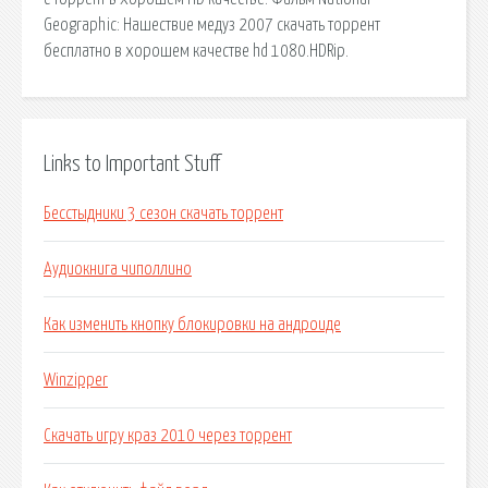
Geographic: Нашествие медуз 2007 скачать торрент
бесплатно в хорошем качестве hd 1080.HDRip.
Links to Important Stuff
Бесстыдники 3 сезон скачать торрент
Аудиокнига чиполлино
Как изменить кнопку блокировки на андроиде
Winzipper
Скачать игру краз 2010 через торрент