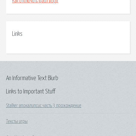
Как отключить файл ворд
Links
An Informative Text Blurb
Links to Important Stuff
Stalker апокалипсис часть 3 прохождение
Тексты игры