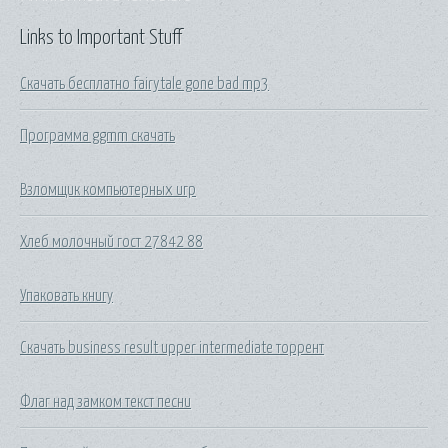
Links to Important Stuff
Скачать бесплатно fairytale gone bad mp3
Программа ggmm скачать
Взломщик компьютерных игр
Хлеб молочный гост 27842 88
Упаковать книгу
Скачать business result upper intermediate торрент
Флаг над замком текст песни