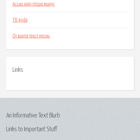
Ассаи жар птица минус
Ttl 4pda
От винта текст песни
Links
An Informative Text Blurb
Links to Important Stuff