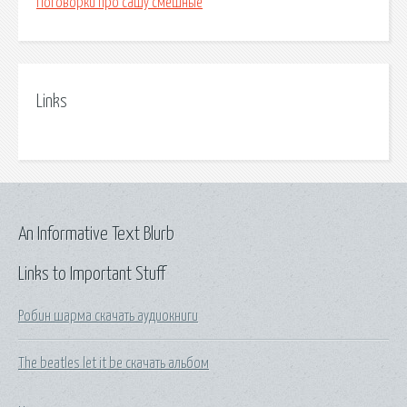
Поговорки про сашу смешные
Links
An Informative Text Blurb
Links to Important Stuff
Робин шарма скачать аудиокниги
The beatles let it be скачать альбом