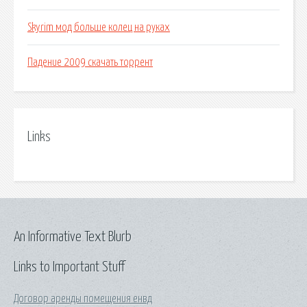
Skyrim мод больше колец на руках
Падение 2009 скачать торрент
Links
An Informative Text Blurb
Links to Important Stuff
Договор аренды помещения енвд