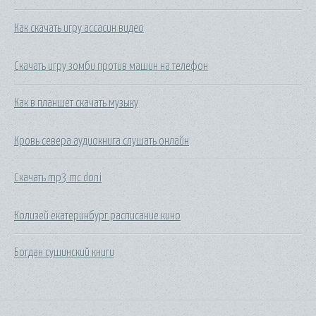
Как скачать игру ассасин видео
Скачать игру зомби против машин на телефон
Как в планшет скачать музыку
Кровь севера аудиокнига слушать онлайн
Скачать mp3 mc doni
Колизей екатеринбург расписание кино
Богдан сушинский книги