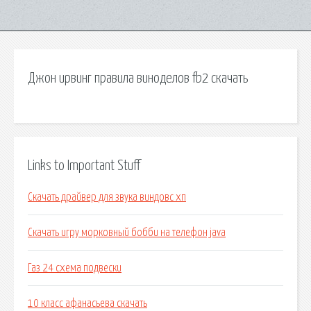
Джон ирвинг правила виноделов fb2 скачать
Links to Important Stuff
Скачать драйвер для звука виндовс хп
Скачать игру морковный бобби на телефон java
Газ 24 схема подвески
10 класс афанасьева скачать