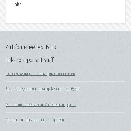
Links
An Informative Text Blurb
Links to Important Stuff
Проверка на ревность приложение в вк
Драйвер для принтера hp laserjet p2055d
Мисс конгениальность 2 скачать торрент
Скачать armin van buuren торрент