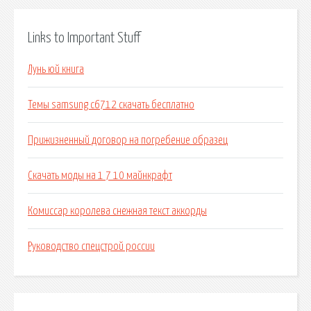
Links to Important Stuff
Лунь юй книга
Темы samsung c6712 скачать бесплатно
Прижизненный договор на погребение образец
Скачать моды на 1 7 10 майнкрафт
Комиссар королева снежная текст аккорды
Руководство спецстрой россии