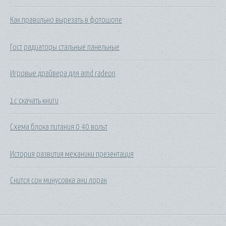
Как правильно вырезать в фотошопе
Гост радиаторы стальные панельные
Игровые драйвера для amd radeon
1с скачать книги
Схема блока питания 0 40 вольт
История развития механики презентация
Снится сон минусовка ани лорак