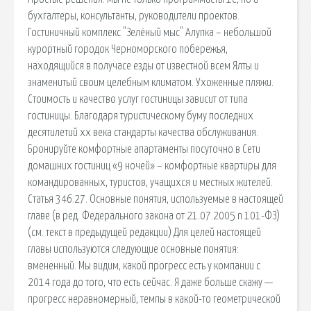
бухгалтеры, консультанты, руководители проектов.
Гостиничный комплекс "Зелёный мыс" Алупка – небольшой
курортный городок Черноморского побережья,
находящийся в получасе езды от известной всем Ялты и
знаменитый своим целебным климатом. Ухоженные пляжи.
Стоимость и качество услуг гостиницы зависит от типа
гостиницы. Благодаря туристическому буму последних
десятилетий xx века стандарты качества обслуживания.
Бронируйте комфортные апартаменты посуточно в Сети
домашних гостиниц «9 ночей» – комфортные квартиры для
командированных, туристов, учащихся и местных жителей.
Статья 346.27. Основные понятия, используемые в настоящей
главе (в ред. Федерального закона от 21.07.2005 n 101-ФЗ)
(см. текст в предыдущей редакции) Для целей настоящей
главы используются следующие основные понятия:
вмененный. Мы видим, какой прогресс есть у компании с
2014 года до того, что есть сейчас. Я даже больше скажу —
прогресс неравномерный, темпы в какой-то геометрической