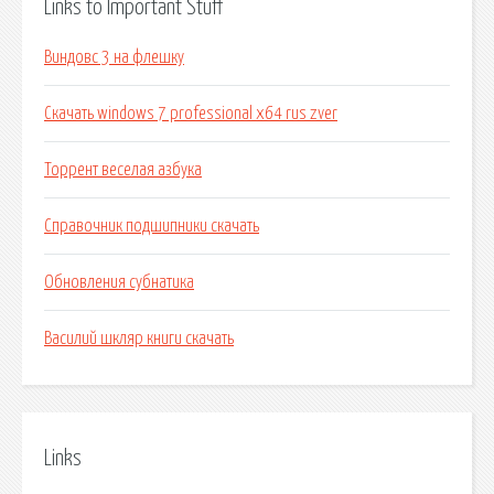
Links to Important Stuff
Виндовс 3 на флешку
Скачать windows 7 professional x64 rus zver
Торрент веселая азбука
Справочник подшипники скачать
Обновления субнатика
Василий шкляр книги скачать
Links