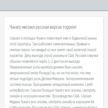
Чикаго мюзикл русская версия торрент
Сериал о полиции Чикаго повествует нам о будничной жизни
этой структуры. Там работают замечательные, бравые и
смелые парни, но каждый из них имеет свой нелегкий порой
характер. Даты выхода серий указаны в США. Русская озвучка
обычно появляется через 1-2 дня после выхода.
Первоначально роль киллера должен был сыграть
американский актер Ричард Гир, но он посчитал, что ему
лучше подойдет роль Делана Макуина. Экспериментальная
система поиска. Программно-аппаратный комплекс с веб-
интерфейсом. Сериал Полиция Чикаго все сезоны, смотреть
онлайн в хорошем качестве. Производство США. Сериал
Медики Чикаго все сезоны, смотреть онлайн в хорошем hd
1080 качестве. Производство США. Шакал – наемный убийца