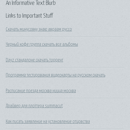
An Informative Text Blurb
Links to Important Stuff
Скачать минусовку знаю авраам руссо
Черный кофе группа скачать все альбомы
Dayz стандалоне скачать торрент
Программа тестирования видеокарты на русском скачать
Расписание поезда москва ницца москва
Драйвер для плоттера summacut
Как писать заявление на установление отцовства