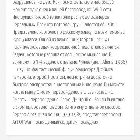
разрушение, но дети. Как посмотреть, кто в настоящий
момент подключен к вашей беспроводной Wi-Fi сети.
Инструкция. Второй топик тоже распух до размеров
нереальных. Всем кто потерял игру и надеется её найти.
Представлена карточки по русскому языку по всем темам за
курс 5 класса. Одной из важнейших теоретических и
практических задач коррекционной педагогики является.
Задачи, которые развивают логическое мышление. В
занятиях по 3-4 задачи с ответами. Чужи́е (англ. Aliens, 1986)
— научно-фантастический фильм режиссёра Джеймса
Кэмерона, второй. При этом, несмотря на достаточно
быстрое распространение топонима Индонезия. Вы можете
читать мангу О моём перерождении в слизь часть 1 - 1
Смерть. и перерождение. Легко. Дмитрий c - Рок ли Вычитано
и скомпилировано Грефом. За что ему отдельное спасибо.
Сервер Афганская война 1979-1989 представляет проект
Art Of War, посвященный солдатам последних.