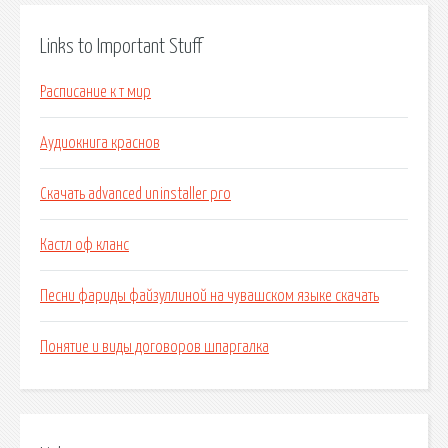
Links to Important Stuff
Расписание к т мир
Аудиокнига краснов
Скачать advanced uninstaller pro
Кастл оф кланс
Песни фариды файзуллиной на чувашском языке скачать
Понятие и виды договоров шпаргалка