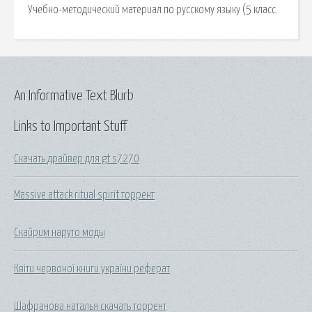
Учебно-методический материал по русскому языку (5 класс.
An Informative Text Blurb
Links to Important Stuff
Скачать драйвер для gt s7270
Massive attack ritual spirit торрент
Скайрим наруто моды
Квіти червоної книги україни реферат
Шафранова наталья скачать торрент