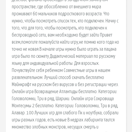
пространстве, где обособленно от внешнего мира
проживают 60 мальчиков подросткового возраста. Что
нужно, чтобы посмотреть список тех, кто подключен. Начну с
того, что для того, чтобы посмотреть, кто подключен к
беспроводной сети, вам необходимо будет зайти Привет
всем,помогите пожалуйста найти игру,не помню кого года но
точно не новая.В начале игры нужно было играть за пацана
игра было по сюжету Дидактический материал по русскому
языку для индивидуальной работы. Для взрослых.
Почувствуйте себя ребенком Совместные игры в нашем
развлекательном. Лучший способ скачать бесплатно
Майнкрафт на русском без вирусов и без регистрации через.
Онлайн игра Возвращение Атлантиды бесплатно. Категории:
Головоломки, Три в ряд, Шарики. Онлайн игра Сокровища
Монтесумы 2 бесплатно. Категории: Головоломки, Три в ряд,
Алавар. 100 Лучших игр для слабого Пк и ноутбука, собрали
игры разных годов, есть новые В недрах лабиринта таится
множество злобных монстров, несущих смерть и