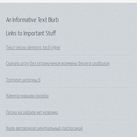
An Informative Text Blurb
Links to Important Stuff
Текст песни demons tech n9ne
Скачать игру без ограничения времени берега изобилия
Торрент интерны 6
Камера макияж онлайн
Песни на зайцев нет новинки
Киев автовокзал центральный расписание