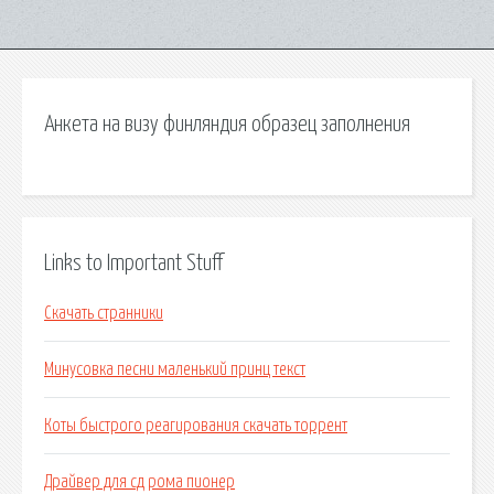
Анкета на визу финляндия образец заполнения
Links to Important Stuff
Скачать странники
Минусовка песни маленький принц текст
Коты быстрого реагирования скачать торрент
Драйвер для сд рома пионер