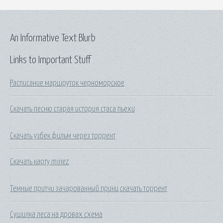
An Informative Text Blurb
Links to Important Stuff
Расписание маршруток черноморское
Скачать песню старая история стаса пьехи
Скачать узбек фильм через торрент
Скачать карту minez
Темные притчи зачарованный принц скачать торрент
Сушилка леса на дровах схема