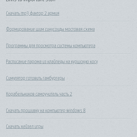
Скачать mp3 фактор 2 армия
Формирование шим синусоиды мостовая схема
Программы для просмотра системы компьютера
Расписание парома из клайпеды на куршскую косу
Симулятор готовить гамбургеры
Корабельников самоучитель часть 2
Скачать прошивку на компьютер windows 8
Скачать хейзел игры