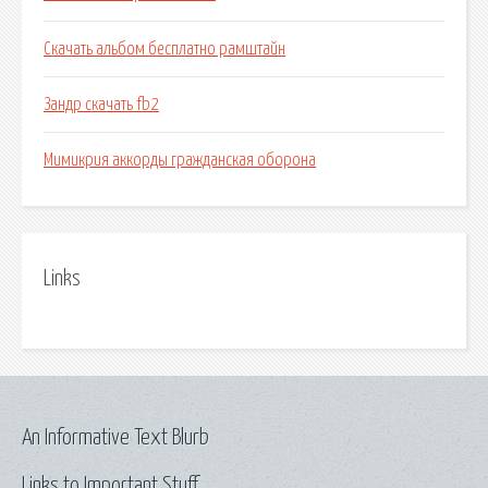
Скачать альбом бесплатно рамштайн
Зандр скачать fb2
Мимикрия аккорды гражданская оборона
Links
An Informative Text Blurb
Links to Important Stuff