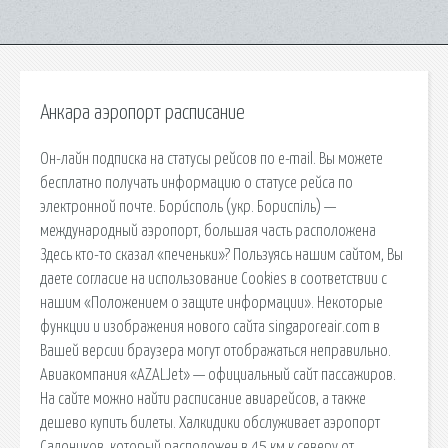
Анкара аэропорт расписание
Он-лайн подписка на статусы рейсов по e-mail. Вы можете
бесплатно получать информацию о статусе рейса по
электронной почте. Бори́споль (укр. Бориспіль) —
международный аэропорт, большая часть расположена
Здесь кто-то сказал «печеньки»? Пользуясь нашим сайтом, Вы
даете согласие на использование Cookies в соответствии с
нашим «Положением о защите информации». Некоторые
функции и изображения нового сайта singaporeair.com в
Вашей версии браузера могут отображаться неправильно.
Авиакомпания «AZALJet» — официальный сайт пассажиров.
На сайте можно найти расписание авиарейсов, а также
дешево купить билеты. Халкидики обслуживает аэропорт
Салоников, который расположен в 45 км к северу от