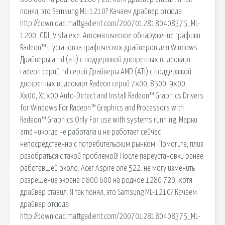
понял, это Samsung ML-1210? Качаем драйвер отсюда
http://download.mattgadient.com/20070128180408375_ML-
1200_GDI_Vista.exe. Автоматическое обнаружение графики
Radeon™ и установка графических драйверов для Windows.
Драйверы amd (ati) с поддержкой дискретных видеокарт
radeon серий hd серий Драйверы AMD (ATI) с поддержкой
дискретных видеокарт Radeon серий 7x00, 8500, 9x00,
Xx00, X1x00 Auto-Detect and Install Radeon™ Graphics Drivers
for Windows For Radeon™ Graphics and Processors with
Radeon™ Graphics Only For use with systems running. Марки.
amd никогда не работала и не работает сейчас
непосредственно с потребительским рынком. Помогите, плиз
разобраться с такой проблемой! После переустановки ранее
работавшей около. Acer Aspire one 522: не могу изменить
разрешение экрана с 800 600 на родное 1280 720, хотя
драйвер ставил. Я так понял, это Samsung ML-1210? Качаем
драйвер отсюда
http://download.mattgadient.com/20070128180408375_ML-