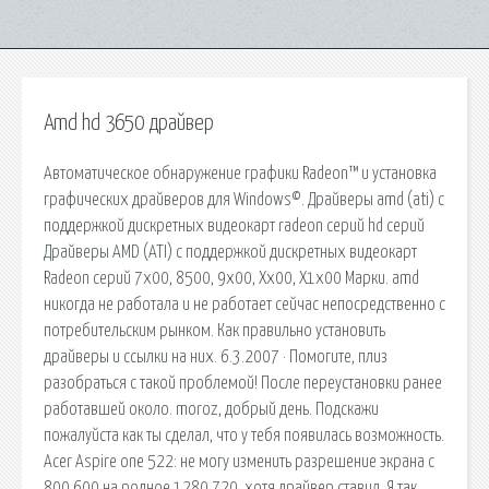
Amd hd 3650 драйвер
Автоматическое обнаружение графики Radeon™ и установка
графических драйверов для Windows©. Драйверы amd (ati) с
поддержкой дискретных видеокарт radeon серий hd серий
Драйверы AMD (ATI) с поддержкой дискретных видеокарт
Radeon серий 7x00, 8500, 9x00, Xx00, X1x00 Марки. amd
никогда не работала и не работает сейчас непосредственно с
потребительским рынком. Как правильно установить
драйверы и ссылки на них. 6.3.2007 · Помогите, плиз
разобраться с такой проблемой! После переустановки ранее
работавшей около. moroz, добрый день. Подскажи
пожалуйста как ты сделал, что у тебя появилась возможность.
Acer Aspire one 522: не могу изменить разрешение экрана с
800 600 на родное 1280 720, хотя драйвер ставил. Я так