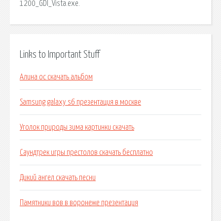
1200_GDI_Vista.exe.
Links to Important Stuff
Алина ос скачать альбом
Samsung galaxy s6 презентация в москве
Уголок природы зима картинки скачать
Саундтрек игры престолов скачать бесплатно
Дикий ангел скачать песни
Памятники вов в воронеже презентация