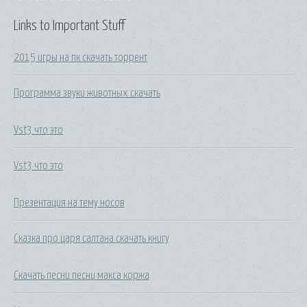
Links to Important Stuff
2015 игры на пк скачать торрент
Программа звуки животных скачать
Vst3 что это
Vst3 что это
Презентация на тему носов
Сказка про царя салтана скачать книгу
Скачать песни песни макса коржа