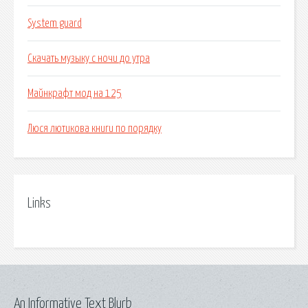
System guard
Скачать музыку с ночи до утра
Майнкрафт мод на 125
Люся лютикова книги по порядку
Links
An Informative Text Blurb