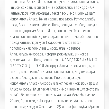
воин и шут. Алиса - Инок, воин и шут Bm Благослови на войну,
Fm Дом сохрани и спаси. F# Так собирались в поход C# G#
Ратные люди Руси. Аккорды и текст песни Инок, Воин Да Шут.
Исполнитель Алиса. Так от корней повелось, Ратную службу
несут, Всяк на своем рубеже, Инок, воин да шут. След звезды
пылит по дорогам Алиса - Инок, воин и шут. Текст песни:
Благослови на войну, Дом сохрани и спаси. Так собирались в
поход Ратные люди Руси. Подборки текстов песен
популярных исполнителей. Уроки игры на гитаре.
Аппликатуры аккордов. История рок-музыки и многое
другое. Алиса — Инок, воин и шут … А Б В Г Д Е Ж З И К Л М Н О
П Р С Т У Ф Х Ц Ч Ш Э Ю Я. Аккорды. Алиса - Инок, аккорды, на
гитаре, текст песни Am Благослови на войну, Em Дом сохрани
и спаси. Аккорды и текст песни Инок, Воин Да Шут.
Исполнитель Алиса - Аккорды и текст песни Инок, Воин Да Шут
Алиса Аккорды. Клип песни Алиса - Инок, воин и шут смотреть
онлайн бесплатно. Исполнитель: Алиса, Альбом: Мы вместе
20 лет, Год выхода:. Аккорды и тексты песен Алисы. Инок,
воин и шут; Каждую Фестиваль к 25-летию фан-клуба «Армия