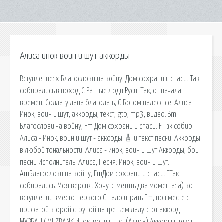
Алиса инок воин и шут аккорды
Вступление: x Благослови на войну, Дом сохрани и спаси. Так
собирались в поход С Ратные люди Руси. Так, от начала
времен, Солдату дана благодать, С Богом надежнее. Алиса -
Инок, воин и шут, аккорды, текст, gtp, mp3, видео. Bm
Благослови на войну, Fm Дом сохрани и спаси. F Так собир.
Алиса - Инок, воин и шут - аккорды 🎸 и текст песни. Аккорды
в любой тональности. Алиса - Инок, воин и шут Аккорды, бои
песни Исполнитель: Алиса, Песня: Инок, воин и шут.
AmБлагослови на войну, EmДом сохрани и спаси. FТак
собирались. Моя версия. Хочу отметить два момента: а) во
вступлении вместо первого G надо играть Em, но вместе с
прижатой второй струной на третьем ладу этот аккорд
МУЗБАНК MUZBANK Инок, воин и шут (Алиса) Аккорды, текст