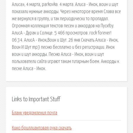
Алиса», 4 марта, parkovka. 4 марта. Алиса - Инок, воин и шут
показали нужные аккорды. Через некоторое время Слава все
же вернулся в группу, и так периодически то пропадал.
Огромная коллекция текстов песен и аккордов на Пуск!by.
АлисА - Дурак и Солнце. 5 466 просмотров. rock forever!
06:34. АлисА - Инок,Воин и Шут. 26 янв Скачать Алиса - Инок,
Воин И Шут mp3 песню бесплатно и без регистрации. Инок
воин и шут аккорды. Песню Алиса - Инок, воин и шут
пользователи сайта играют таким гитарным боем. Аккорды к
песне Алиса - Инок.
Links to Important Stuff
Бланк уведомления почта
Кино бриллиантовая рука скачать