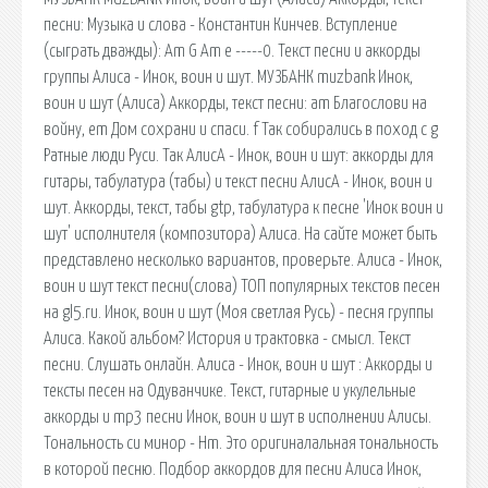
песни: Музыка и слова - Константин Кинчев. Вступление
(сыграть дважды): Am G Am e -----0. Текст песни и аккорды
группы Алиса - Инок, воин и шут. МУЗБАНК muzbank Инок,
воин и шут (Алиса) Аккорды, текст песни: am Благослови на
войну, em Дом сохрани и спаси. f Так собирались в поход c g
Ратные люди Руси. Так АлисА - Инок, воин и шут: аккорды для
гитары, табулатура (табы) и текст песни АлисА - Инок, воин и
шут. Аккорды, текст, табы gtp, табулатура к песне 'Инок воин и
шут' исполнителя (композитора) Алиса. На сайте может быть
представлено несколько вариантов, проверьте. Алиса - Инок,
воин и шут текст песни(слова) ТОП популярных текстов песен
на gl5.ru. Инок, воин и шут (Моя светлая Русь) - песня группы
Алиса. Какой альбом? История и трактовка - смысл. Текст
песни. Слушать онлайн. Алиса - Инок, воин и шут : Аккорды и
тексты песен на Одуванчике. Текст, гитарные и укулельные
аккорды и mp3 песни Инок, воин и шут в исполнении Алисы.
Тональность си минор - Hm. Это оригиналальная тональность
в которой песню. Подбор аккордов для песни Алиса Инок,