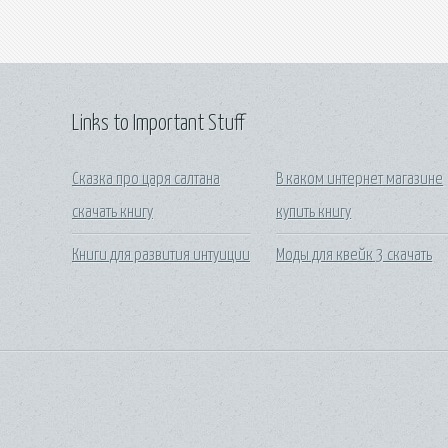
Links to Important Stuff
Сказка про царя салтана
В каком интернет магазине
скачать книгу
купить книгу
Книги для развития интуиции
Моды для квейк 3 скачать