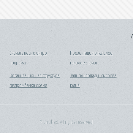
A
Скачать песню интро
Презентация о галилео
пикрамаг
галилее скачать
Организационная структура
Записки попадьи сысоева
газпромбанка схема
юлия
© Untitled. All rights reserved.