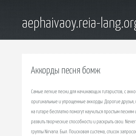
aephaivaoy.reia-lang.or
Аккорды песня бомж
Самые легкие песни для начинающих гитаристов, с акко
оригинальные и упрощенные аккорды. Дорогие друзья, 
на гитаре бесплатно помогут научиться простым песня
развить творческие способности и раскрыть свои. Ne
группы Nirvana. Был. Поисковая сиcтема, список запро