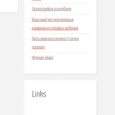
Дискография розенбаум
Классный час презентация
конвенция о правах ребенка
Дети анархии скачать 5 сезон
торрент
Журнал okapi
Links