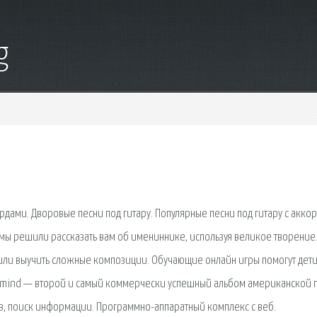
g
рдами. Дворовые песни под гитару. Популярные песни под гитару с аккор
мы решили рассказать вам об имениннике, используя великое творение
м или выучить сложные композиции. Обучающие онлайн игры помогут де
vermind — второй и самый коммерчески успешный альбом американской 
сов, поиск информации. Программно-аппаратный комплекс с веб.