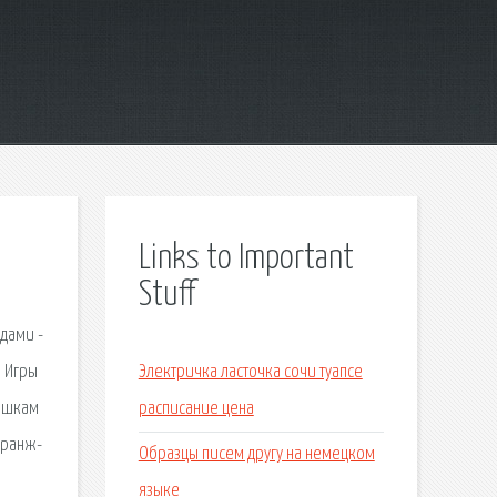
Links to Important
Stuff
дами -
. Игры
Электричка ласточка сочи туапсе
тишкам
расписание цена
гранж-
Образцы писем другу на немецком
языке